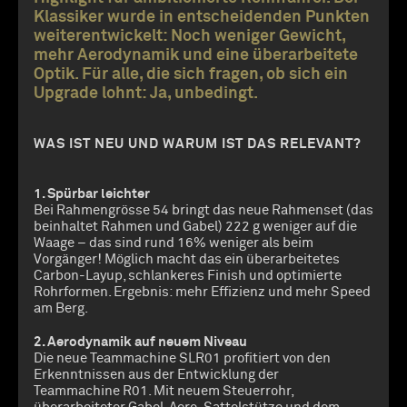
Klassiker wurde in entscheidenden Punkten
weiterentwickelt: Noch weniger Gewicht,
mehr Aerodynamik und eine überarbeitete
Optik. Für alle, die sich fragen, ob sich ein
Upgrade lohnt: Ja, unbedingt.
WAS IST NEU UND WARUM IST DAS RELEVANT?
1. Spürbar leichter
Bei Rahmengrösse 54 bringt das neue Rahmenset (das
beinhaltet Rahmen und Gabel) 222 g weniger auf die
Waage – das sind rund 16% weniger als beim
Vorgänger! Möglich macht das ein überarbeitetes
Carbon-Layup, schlankeres Finish und optimierte
Rohrformen. Ergebnis: mehr Effizienz und mehr Speed
am Berg.
2. Aerodynamik auf neuem Niveau
Die neue Teammachine SLR01 profitiert von den
Erkenntnissen aus der Entwicklung der
Teammachine R01. Mit neuem Steuerrohr,