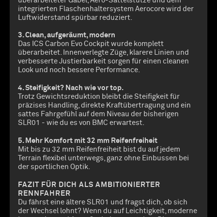
überarbeiteter Gabel, Aero-Sattelstütze und dem
integrierten Flaschenhaltersystem Aerocore wird der
Luftwiderstand spürbar reduziert.
3. Clean, aufgeräumt, modern
Das ICS Carbon Evo Cockpit wurde komplett
überarbeitet. Innenverlegte Züge, klarere Linien und
verbesserte Justierbarkeit sorgen für einen cleanen
Look und noch bessere Performance.
4. Steifigkeit? Nach wie vor top.
Trotz Gewichtsreduktion bleibt die Steifigkeit für
präzises Handling, direkte Kraftübertragung und ein
sattes Fahrgefühl auf dem Niveau der bisherigen
SLR01 - wie du es von BMC erwartest.
5. Mehr Komfort mit 32 mm Reifenfreiheit
Mit bis zu 32 mm Reifenfreiheit bist du auf jedem
Terrain flexibel unterwegs, ganz ohne Einbussen bei
der sportlichen Optik.
FAZIT FÜR DICH ALS AMBITIONIERTER
RENNFAHRER
Du fährst eine ältere SLR01 und fragst dich, ob sich
der Wechsel lohnt? Wenn du auf Leichtigkeit, moderne