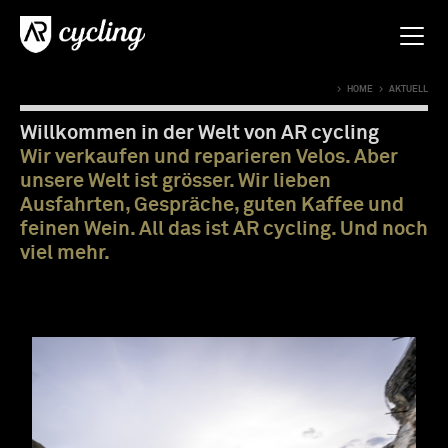
>
HOME
>
AKTUELL
Willkommen in der Welt von AR cycling
Wir verkaufen und reparieren Velos. Aber
unsere Welt ist grösser. Wir lieben
Ausfahrten, Gespräche, guten Kaffee und
feinen Wein. All das ist AR cycling. Und noch
viel mehr.