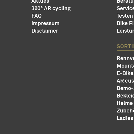
Aktuell
Berat
360° AR cycling
Servic
FAQ
Testen
Impressum
Bike Fi
Disclaimer
Leistu
SORT
Rennve
Mount
E-Bike
AR cu
Demo-/
Beklei
Helme
Zubeh
Ladies