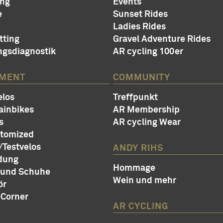
ung
Events
e
Sunset Rides
Ladies Rides
tting
Gravel Adventure Rides
ngsdiagnostik
AR cycling 100er
IMENT
COMMUNITY
los
Treffpunkt
ainbikes
AR Membership
s
AR cycling Wear
stomized
Testvelos
ANDY RIHS
dung
Hommage
 und Schuhe
Wein und mehr
ör
 Corner
AR CYCLING